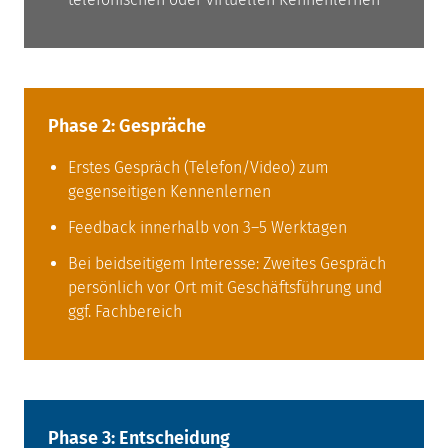
Phase 2: Gespräche
Erstes Gespräch (Telefon/Video) zum
gegenseitigen Kennenlernen
Feedback innerhalb von 3–5 Werktagen
Bei beidseitigem Interesse: Zweites Gespräch
persönlich vor Ort mit Geschäftsführung und
ggf. Fachbereich
Phase 3: Entscheidung